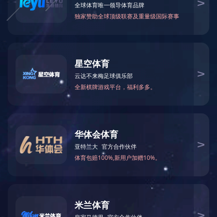
2021
中国房地产超级产品力TOP100   
中国房地产品牌价值西南TOP1    
中国地产上市公司财务稳健奖
中国房地产年度智慧地产综合实力企业
2022    四川民营企业百强 
峨眉莲花湖荣获第五届Reard全球地产设计大奖
悦字系•悦府系荣获Credaward地产设计大奖 
2020
中国房地产卓越100榜
中国房地产开发企业100强(中国房地产业协会)
房地产品牌信赖企业
蓝筹年会“蓝筹企业”奖
《领地·中心》荣获美国LEED - CS 2009建筑预认证金级
领地集团观字系荣获“中国产品品牌”TOP50