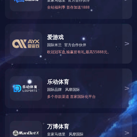
2019
中国十大领航房企
中国价值城市运营商
四川省地级市重点房企销售TOP1
中国最具公益影响力企业
中国房地产行业创新企业奖
中国年度优选雇主奖
质量金鼎奖
新时代中国房地产品牌质量建设价值奖
卓越品牌房企
《领地·环球金融中心》获评中国建设工程鲁班奖（国家优质工
程）
《领地·环球金融中心》荣膺城市空间.城市地标奖
《领地·中心》获评为超甲级写字楼
《领地·天御》示范区荣获“地产设计大奖:中国”优秀奖
《领地·澜山)》示范区荣获“地产设计大奖.中国”优秀奖