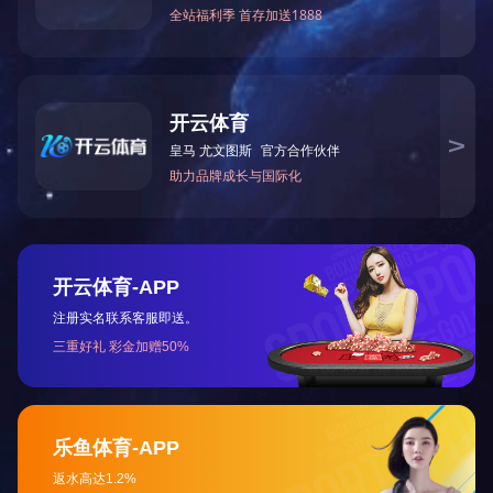
2018
中国西部房地产公司品牌价值TOP10
主体信用评级获评AA信用
领地集团蘭字系荣获“2018中国房地产精品项目品牌价值
TOP10"
2017
2017年布局深圳、河北等省市
阳光采购标杆开发商
加载更多.....