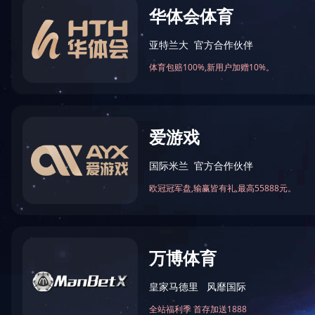
商业
B
usiness
领地集团商业服务运营管理，秉承客户至上
源，提供包括销售物业运营管理、房屋租赁
务，保障集团公司旗下商业高效运营和资产增
环球金融中心、成都·领地中心
、领地·
吉林环
商业资产。