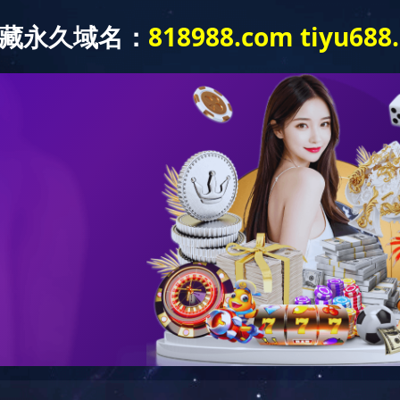
产业服务
爱游戏体育网页版登录
招标采购
投资者
地产
商业
酒店