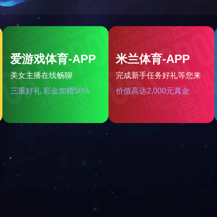
爱游戏体育网页版登录
招标采购
投资者关系
爱游戏体育网页版登录-爱游戏(中国)
合作理念
信息披露
阳光采购
企业管治
网上招标
投资者日志
投资者关系联络
爱游戏体育网页版登录-爱游戏(中国) 版权所有 技术支持